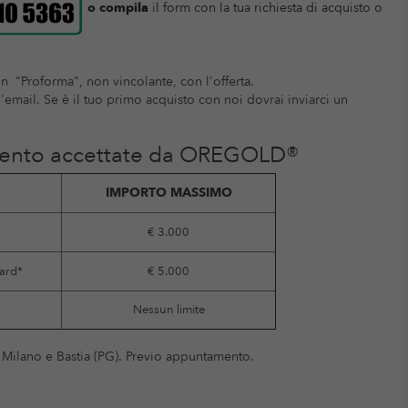
o compila
il form con la tua richiesta di acquisto o
un "Proforma", non vincolante, con l'offerta.
l'email. Se è il tuo primo acquisto con noi dovrai inviarci un
mento accettate da OREGOLD®
IMPORTO MASSIMO
€ 3.000
ard*
€ 5.000
Nessun limite
, Milano e Bastia (PG). Previo appuntamento.