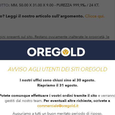
GOTTO
:
MM. 50.00 X 31.00 X 9.00 - PUREZZA 999,9‰ / 24 KT.
o? Leggi il nostro articolo sull'argomento.
Clicca qui.
ini presenti sul sito. Restano ovviamente inalterate le proprietà, le
ti-contraffazione.
FARE UN REGALO?
AVVISO AGLI UTENTI DEI SITI OREGOLD
gotti o monete al tuo prezioso acquisto.
I nostri uffici sono chiusi sino al 30 agosto.
Riapriamo il 31 agosto.
Potete comunque effettuare i vostri ordini tramite il sito
e verrann
gestiti dal nostro team.
Per eventuali altre richieste, scrivete a
commerciale@oregold.it
Auguriamo a tutti un buon meritato periodo di riposo.