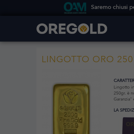
Saremo chiusi pe
LINGOTTO ORO 250
CARATTER
Lingotto i
250gr. è n
Garanzia" 
LA SPEDI