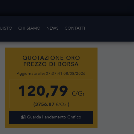
UISTO
CHI SIAMO
NEWS
CONTATTI
QUOTAZIONE ORO
PREZZO DI BORSA
Aggiornata alle:
07:37:41 08/08/2026
120,79
€/Gr
(3756.87
€/Oz
)
Guarda l'andamento Grafico