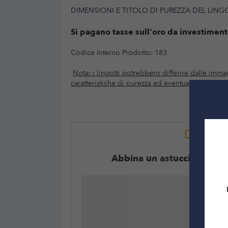
DIMENSIONI E TITOLO DI PUREZZA DEL LIN
Si pagano tasse sull'oro da investiment
Codice Interno Prodotto: 183
Nota: i lingotti potrebbero differire dalle immag
caratteristiche di purezza ed eventuali presidi an
DEVI 
Abbina un astuccio per lin