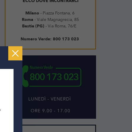
ECCO DOVE INCONTRARCI
Milano
- Piazza Fontana, 6
Roma
- Viale Magnagrecia, 85
Bastia (PG)
- Via Roma, 76/E
Numero Verde: 800 173 023
LUNEDÌ - VENERDÌ
o
ORE 9.00 - 17.00