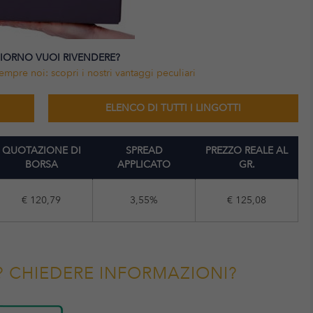
GIORNO VUOI RIVENDERE?
empre noi: scopri i nostri vantaggi peculiari
ELENCO DI TUTTI I LINGOTTI
QUOTAZIONE DI
SPREAD
PREZZO REALE AL
BORSA
APPLICATO
GR.
€ 120,79
3,55%
€ 125,08
? CHIEDERE INFORMAZIONI?