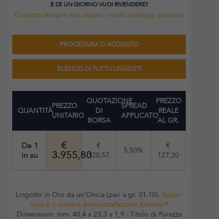
E SE UN GIORNO VUOI RIVENDERE?
Ci siamo sempre noi: scopri i nostri vantaggi peculiari
PROCEDURA D'ACQUISTO
ELENCO DI TUTTI I LINGOTTI
QUOTAZIONE
PREZZO
PREZZO
SPREAD
QUANTITÀ
DI
REALE
UNITARIO
APPLICATO
BORSA
AL GR.
€
Da 1
€
€
5,50%
3.955,80
in su
120,57
127,20
Lingotto in Oro da un'Oncia (pari a gr. 31.10).
Scopri
cosa è il sistema anticontraffazione Kinebar®
Dimensioni: mm. 40,4 x 23,3 x 1,9 - Titolo di Purezza